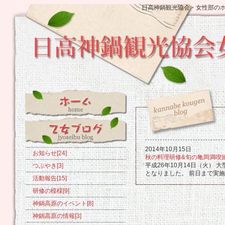
日高神鍋観光協会・女性部の
2014年10月15日
お知らせ[24]
秋の料理研修&旬の亀岡満喫
平成26年10月14日（火）
つぶやき[3]
となりました。 前日まで実施..
活動報告[15]
研修の模様[9]
神鍋高原のイベント[8]
神鍋高原の情報[3]