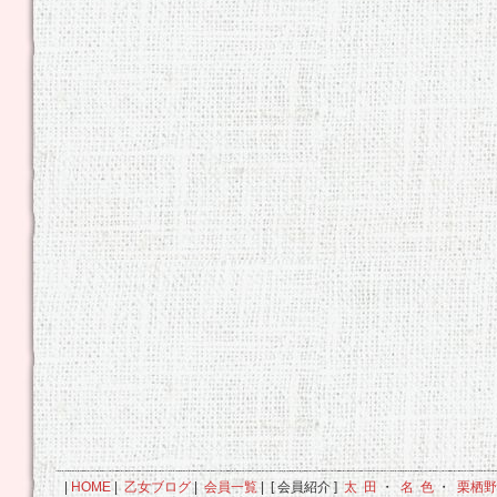
|
HOME
|
乙女ブログ
|
会員一覧
| [ 会員紹介 ]
太 田
・
名 色
・
栗栖野