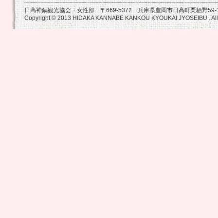
日高神鍋観光協会・女性部 〒669-5372 兵庫県豊岡市日高町栗栖野59-13 TE
Copyright © 2013 HIDAKA KANNABE KANKOU KYOUKAI JYOSEIBU . All 